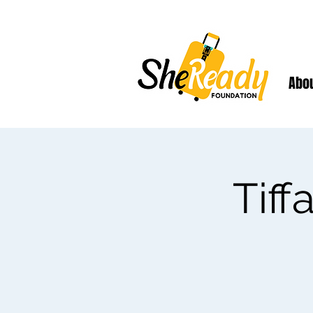
Abo
Tif